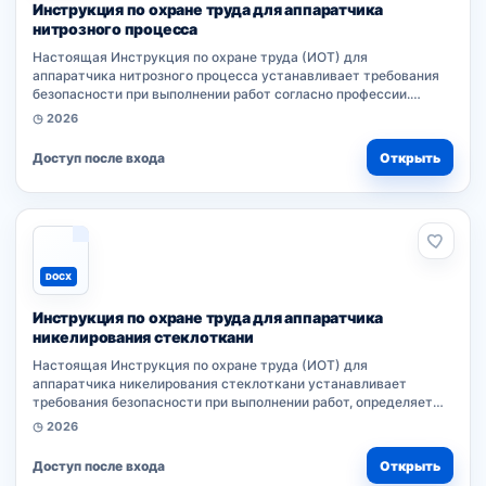
Инструкция по охране труда для аппаратчика
нитрозного процесса
Настоящая Инструкция по охране труда (ИОТ) для
аппаратчика нитрозного процесса устанавливает требования
безопасности при выполнении работ согласно профессии.
Документ разработан на основе нормативного акта
◷ 2026
работодателем. Соблюдение правил обязательно...
Доступ после входа
Открыть
DOCX
Инструкция по охране труда для аппаратчика
никелирования стеклоткани
Настоящая Инструкция по охране труда (ИОТ) для
аппаратчика никелирования стеклоткани устанавливает
требования безопасности при выполнении работ, определяет
нормативный документ по профессии и является обязательной
◷ 2026
для соблюдения работником. Разработка...
Доступ после входа
Открыть