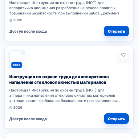
Настоящая Инструкция по охране труда (ИОТ) для
аппаратчика насыщения разработана на основе правил и
требований безопасности при выполнении работ. Документ
устанавливает нормативный акт для организации. Работники
◷ 2026
обязаны соблюдать...
Доступ после входа
Открыть
DOCX
Инструкция по охране труда для аппаратчика
напыления стекловолокнистых материалов
Настоящая Инструкция по охране труда (ИОТ) для
аппаратчика напыления стекловолокнистых материалов
устанавливает требования безопасности при выполнении
работ. Документ разработан согласно нормативным правилам и
◷ 2026
является обязательным для всех работников...
Доступ после входа
Открыть