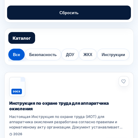
Сбросить
Каталог
Все
Безопасность
ДОУ
ЖКХ
Инструкции
К
DOCX
Инструкция по охране труда для аппаратчика
окисления
Настоящая Инструкция по охране труда (ИОТ) для
аппаратчика окисления разработана согласно правилам и
нормативному акту организации. Документ устанавливает
требования безопасности работников при выполнении
◷ 2026
производственных процессов на рабочем месте....