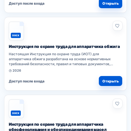
Доступ после входа
Открыть
DOCX
Инструкция по охране труда для аппаратчика обжига
Настоящая Инструкция по охране труда (ИОТ) для
аппаратчика обжига разработана на основе нормативных
требований безопасности, правил и типовых документов,
утвержденных работодателем. Положения обязательны к
◷ 2026
исполнению при выполнении работ...
Доступ после входа
Открыть
DOCX
Инструкция по охране труда для аппаратчика
обесфеноливания и обеспиридинивания масел