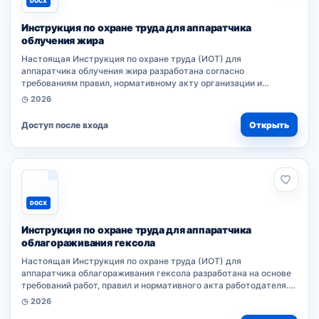
DOCX
Инструкция по охране труда для аппаратчика
облучения жира
Настоящая Инструкция по охране труда (ИОТ) для
аппаратчика облучения жира разработана согласно
требованиям правил, нормативному акту организации и
типовым документам работодателя. ИОТ устанавливает
◷ 2026
обязанности работников при выполнении работ...
Доступ после входа
Открыть
DOCX
Инструкция по охране труда для аппаратчика
облагораживания гексола
Настоящая Инструкция по охране труда (ИОТ) для
аппаратчика облагораживания гексола разработана на основе
требований работ, правил и нормативного акта работодателя.
Документ устанавливает обязанности работников при
◷ 2026
выполнении производственных процессов....