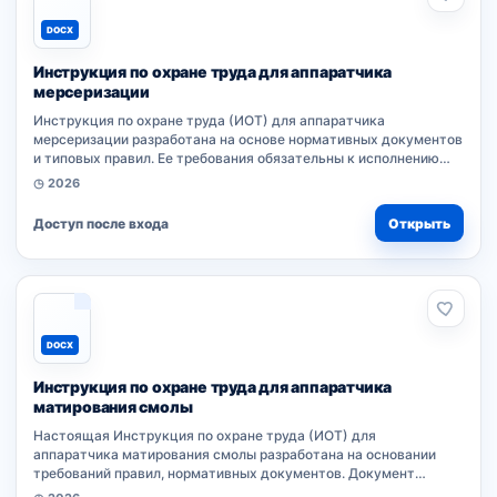
DOCX
Инструкция по охране труда для аппаратчика
мерсеризации
Инструкция по охране труда (ИОТ) для аппаратчика
мерсеризации разработана на основе нормативных документов
и типовых правил. Ее требования обязательны к исполнению
работниками при выполнении трудовых обязанностей.
◷ 2026
Настоящий локальный...
Доступ после входа
Открыть
DOCX
Инструкция по охране труда для аппаратчика
матирования смолы
Настоящая Инструкция по охране труда (ИОТ) для
аппаратчика матирования смолы разработана на основании
требований правил, нормативных документов. Документ
устанавливает обязанности работников при выполнении