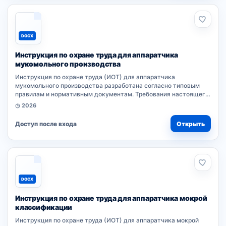
DOCX
Инструкция по охране труда для аппаратчика
мукомольного производства
Инструкция по охране труда (ИОТ) для аппаратчика
мукомольного производства разработана согласно типовым
правилам и нормативным документам. Требования настоящего
локального акта обязательны для работников организации при
◷ 2026
выполнении трудовых обязанностей....
Доступ после входа
Открыть
DOCX
Инструкция по охране труда для аппаратчика мокрой
классификации
Инструкция по охране труда (ИОТ) для аппаратчика мокрой