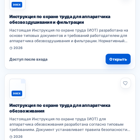
DOCX
Инструкция по охране труда для аппаратчика
обезвоздушивания и фильтрации
Настоящая Инструкция по охране труда (ИОТ) разработана на
основе типовых документов и требований работодателем для
аппаратчика обезвоздушивания и фильтрации. Нормативный
акт устанавливает правила безопасности при выполнении
◷ 2026
работ. Соблюдение...
Доступ после входа
Открыть
DOCX
Инструкция по охране труда для аппаратчика
обезвоживания
Настоящая Инструкция по охране труда (ИОТ) для
аппаратчика обезвоживания разработана согласно типовым
требованиям. Документ устанавливает правила безопасности
при выполнении работ по данной профессии. Нормативный акт
◷ 2026