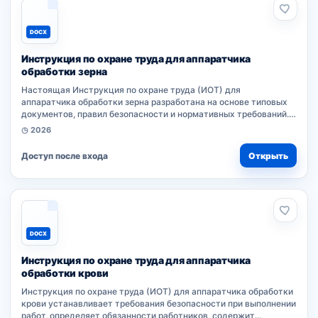
DOCX
Инструкция по охране труда для аппаратчика
обработки зерна
Настоящая Инструкция по охране труда (ИОТ) для
аппаратчика обработки зерна разработана на основе типовых
документов, правил безопасности и нормативных требований.
Она регламентирует выполнение работником трудовых
◷ 2026
обязанностей при эксплуатации...
Доступ после входа
Открыть
DOCX
Инструкция по охране труда для аппаратчика
обработки крови
Инструкция по охране труда (ИОТ) для аппаратчика обработки
крови устанавливает требования безопасности при выполнении
работ, определяет обязанности работников, содержит