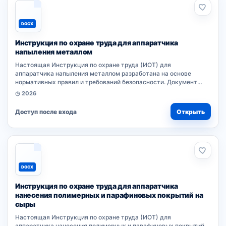
DOCX
Инструкция по охране труда для аппаратчика
напыления металлом
Настоящая Инструкция по охране труда (ИОТ) для
аппаратчика напыления металлом разработана на основе
нормативных правил и требований безопасности. Документ
устанавливает обязанности работников при выполнении
◷ 2026
производственных процессов. Соблюдение положений...
Доступ после входа
Открыть
DOCX
Инструкция по охране труда для аппаратчика
нанесения полимерных и парафиновых покрытий на
сыры
Настоящая Инструкция по охране труда (ИОТ) для
аппаратчика нанесения полимерных и парафиновых покрытий