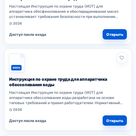
Настоящая Инструкция по охране труда (ИОТ) для
аппаратчика обесфеноливания и обеспиридинивания масел
устанавливает требования безопасности при выполнении
работ. Документ разработан на основе правил, нормативных
◷ 2026
актов организации и обязателен...
Доступ после входа
Открыть
DOCX
Инструкция по охране труда для аппаратчика
обессоливания воды
Настоящая Инструкция по охране труда (ИОТ) для
аппаратчика обессоливания воды разработана на основе
типовых требований и правил работодателем. Нормативный
документ устанавливает порядок безопасности при
◷ 2026
выполнении работ. Работники организации...
Доступ после входа
Открыть