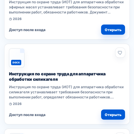
Инструкция по охране труда (ИОТ) для аппаратчика обработки
эфирных масел устанавливает требования безопасности при
выполнении работ, обязанности работников. Документ
разработан работодателем на основе нормативного акта
◷ 2026
организации, согласно типовым...
Доступ после входа
Открыть
DOCX
Инструкция по охране труда для аппаратчика
обработки силикагеля
Инструкция по охране труда (ИОТ) для аппаратчика обработки
силикагеля устанавливает требования безопасности при
выполнении работ, определяет обязанности работников.
Документ разработан работодателем на основе нормативного
◷ 2026
акта организации, согласно типовым...
Доступ после входа
Открыть