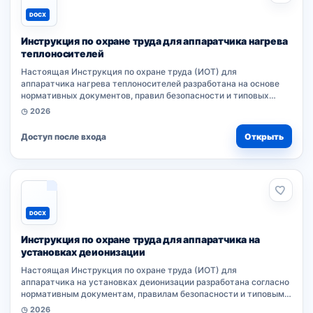
DOCX
Инструкция по охране труда для аппаратчика нагрева
теплоносителей
Настоящая Инструкция по охране труда (ИОТ) для
аппаратчика нагрева теплоносителей разработана на основе
нормативных документов, правил безопасности и типовых
требований к профессии. Документ устанавливает обязанности
◷ 2026
работника при выполнении...
Доступ после входа
Открыть
DOCX
Инструкция по охране труда для аппаратчика на
установках деионизации
Настоящая Инструкция по охране труда (ИОТ) для
аппаратчика на установках деионизации разработана согласно
нормативным документам, правилам безопасности и типовым
требованиям к профессии. Документ устанавливает
◷ 2026