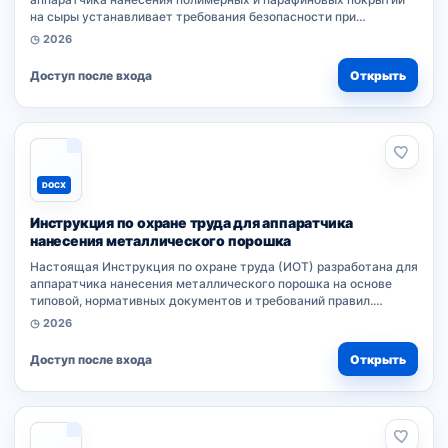
на сыры устанавливает требования безопасности при
выполнении работ. Документ разработан на основе
◷ 2026
нормативных правил и...
Доступ после входа
Открыть
DOCX
Инструкция по охране труда для аппаратчика
нанесения металлического порошка
Настоящая Инструкция по охране труда (ИОТ) разработана для
аппаратчика нанесения металлического порошка на основе
типовой, нормативных документов и требований правил.
Документ устанавливает обязательные положения
◷ 2026
безопасности при выполнении работ,...
Доступ после входа
Открыть