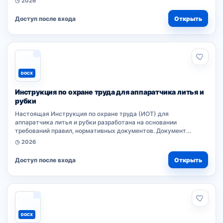
◷ 2026
производственных процессов, эксплуатации оборудования.
Соблюдение...
Доступ после входа
Открыть
DOCX
Инструкция по охране труда для аппаратчика литья и
рубки
Настоящая Инструкция по охране труда (ИОТ) для
аппаратчика литья и рубки разработана на основании
требований правил, нормативных документов. Документ
устанавливает обязанности работников при выполнении
◷ 2026
производственных процессов, эксплуатации оборудования....
Доступ после входа
Открыть
DOCX