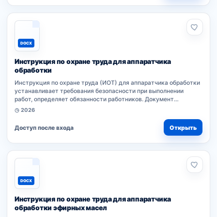
DOCX
Инструкция по охране труда для аппаратчика
обработки
Инструкция по охране труда (ИОТ) для аппаратчика обработки
устанавливает требования безопасности при выполнении
работ, определяет обязанности работников. Документ
разработан работодателем на основе нормативного акта
◷ 2026
организации, согласно типовым правилам...
Доступ после входа
Открыть
DOCX
Инструкция по охране труда для аппаратчика
обработки эфирных масел