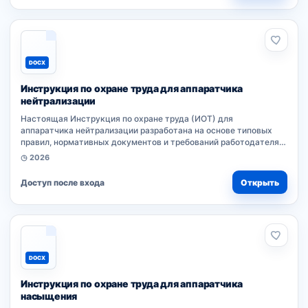
DOCX
Инструкция по охране труда для аппаратчика
нейтрализации
Настоящая Инструкция по охране труда (ИОТ) для
аппаратчика нейтрализации разработана на основе типовых
правил, нормативных документов и требований работодателя к
безопасности при выполнении работ. Соблюдение положений
◷ 2026
ИОТ обязательно...
Доступ после входа
Открыть
DOCX
Инструкция по охране труда для аппаратчика
насыщения