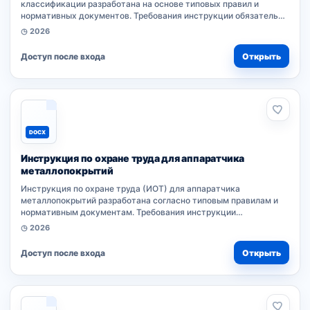
классификации разработана на основе типовых правил и
нормативных документов. Требования инструкции обязательны
для работников организации при выполнении
◷ 2026
производственных процессов. Локальный...
Доступ после входа
Открыть
DOCX
Инструкция по охране труда для аппаратчика
металлопокрытий
Инструкция по охране труда (ИОТ) для аппаратчика
металлопокрытий разработана согласно типовым правилам и
нормативным документам. Требования инструкции
обязательны для работников организации при выполнении
◷ 2026
производственных процессов. Локальный акт устанавливает...
Доступ после входа
Открыть