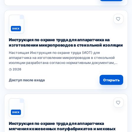
DOCX
Инструкция по охране труда для аппаратчика на
изготовлении микропроводов в стекольной изоляции
Настоящая Инструкция по охране труда (ИОТ) для
аппаратчика на изготовлении микропроводов в стекольной
изоляции разработана согласно нормативным документам,
правилам безопасности и типовым требованиям к профессии.
◷ 2026
Документ устанавливает обязанности...
Доступ после входа
Открыть
DOCX
Инструкция по охране труда для аппаратчика
мягчения кожевенных полуфабрикатов и меховых