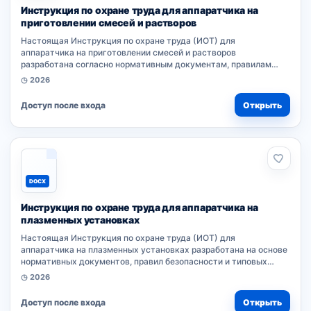
Инструкция по охране труда для аппаратчика на
приготовлении смесей и растворов
Настоящая Инструкция по охране труда (ИОТ) для
аппаратчика на приготовлении смесей и растворов
разработана согласно нормативным документам, правилам
безопасности и типовым требованиям к профессии. Документ
◷ 2026
устанавливает обязанности работника...
Доступ после входа
Открыть
DOCX
Инструкция по охране труда для аппаратчика на
плазменных установках
Настоящая Инструкция по охране труда (ИОТ) для
аппаратчика на плазменных установках разработана на основе
нормативных документов, правил безопасности и типовых
требований к профессии. Документ устанавливает обязанности
◷ 2026
работника при...
Доступ после входа
Открыть