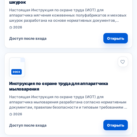
шкурок
Настоящая Инструкция по охране труда (ИОТ) для
аппаратчика мягчения кожевенных полуфабрикатов и меховых
шкурок разработана на основе нормативных документов,
правил безопасности и типовых требований к профессии.
◷ 2026
Документ устанавливает...
Доступ после входа
Открыть
DOCX
Инструкция по охране труда для аппаратчика
мыловарения
Настоящая Инструкция по охране труда (ИОТ) для
аппаратчика мыловарения разработана согласно нормативным
документам, правилам безопасности и типовым требованиям к
профессии. Документ устанавливает порядок безопасного
◷ 2026
выполнения работ при эксплуатации...
Доступ после входа
Открыть