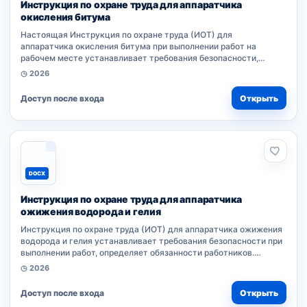
Инструкция по охране труда для аппаратчика
окисления битума
Настоящая Инструкция по охране труда (ИОТ) для
аппаратчика окисления битума при выполнении работ на
рабочем месте устанавливает требования безопасности,
порядок разработки документа согласно правилам и
◷ 2026
нормативному акту организации....
Доступ после входа
Открыть
DOCX
Инструкция по охране труда для аппаратчика
ожижения водорода и гелия
Инструкция по охране труда (ИОТ) для аппаратчика ожижения
водорода и гелия устанавливает требования безопасности при
выполнении работ, определяет обязанности работников.
Документ разработан работодателем на основе нормативного
◷ 2026
акта организации,...
Доступ после входа
Открыть