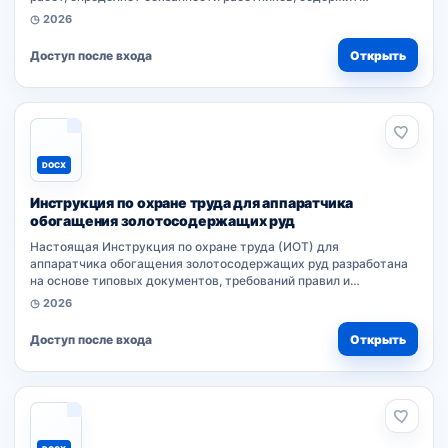
основные положения по видам профессии. Документ
◷ 2026
разработан работодателем на...
Доступ после входа
Открыть
DOCX
Инструкция по охране труда для аппаратчика
обогащения золотосодержащих руд
Настоящая Инструкция по охране труда (ИОТ) для
аппаратчика обогащения золотосодержащих руд разработана
на основе типовых документов, требований правил и
нормативного акта работодателя. ИОТ устанавливает
◷ 2026
обязанности работников при выполнении...
Доступ после входа
Открыть