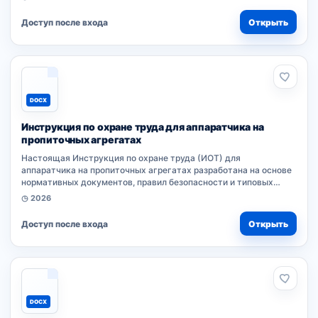
обязанности работника при выполнении...
Доступ после входа
Открыть
DOCX
Инструкция по охране труда для аппаратчика на
пропиточных агрегатах
Настоящая Инструкция по охране труда (ИОТ) для
аппаратчика на пропиточных агрегатах разработана на основе
нормативных документов, правил безопасности и типовых
требований к профессии. Документ устанавливает обязанности
◷ 2026
работника при...
Доступ после входа
Открыть
DOCX