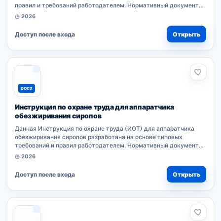
правил и требований работодателем. Нормативный документ
устанавливает порядок безопасности при выполнении работ.
◷ 2026
Работники организации обязаны...
Доступ после входа
Открыть
DOCX
Инструкция по охране труда для аппаратчика
обезжиривания сиропов
Данная Инструкция по охране труда (ИОТ) для аппаратчика
обезжиривания сиропов разработана на основе типовых
требований и правил работодателем. Нормативный документ
устанавливает порядок безопасности при выполнении работ.
◷ 2026
Работники организации...
Доступ после входа
Открыть