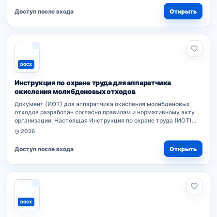
Доступ после входа
Открыть
DOCX
Инструкция по охране труда для аппаратчика
окисления молибденовых отходов
Документ (ИОТ) для аппаратчика окисления молибденовых
отходов разработан согласно правилам и нормативному акту
организации. Настоящая Инструкция по охране труда (ИОТ)
устанавливает требования безопасности при выполнении работ
◷ 2026
на рабочем...
Доступ после входа
Открыть
DOCX