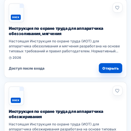
DOCX
Инструкция по охране труда для аппаратчика
обеззоливания, мягчения
Настоящая Инструкция по охране труда (ИОТ) для
аппаратчика обеззоливания и мягчения разработана на основе
типовых требований и правил работодателем. Нормативный
документ устанавливает порядок безопасности при
◷ 2026
выполнении работ. Работники...
Доступ после входа
Открыть
DOCX
Инструкция по охране труда для аппаратчика
обезжиривания
Настоящая Инструкция по охране труда (ИОТ) для
аппаратчика обезжиривания разработана на основе типовых