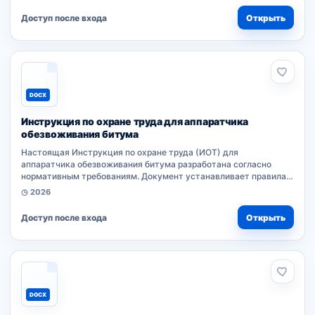
обязателен для всех...
Доступ после входа
Открыть
DOCX
Инструкция по охране труда для аппаратчика
обезвоживания битума
Настоящая Инструкция по охране труда (ИОТ) для
аппаратчика обезвоживания битума разработана согласно
нормативным требованиям. Документ устанавливает правила
безопасности при выполнении работ, обязательные для всех
◷ 2026
работников организации. Основа разработки...
Доступ после входа
Открыть
DOCX